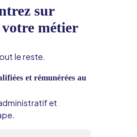
ntrez sur
: votre métier
ut le reste.
alifiées et rémunérées au
ministratif et
ape.