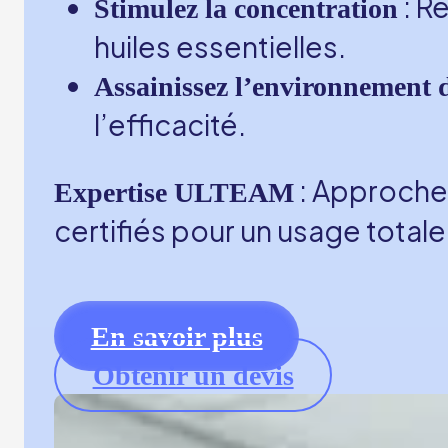
: R
Stimulez la concentration
huiles essentielles.
Assainissez l’environnement d
l’efficacité.
: Approche 
Expertise ULTEAM
certifiés pour un usage total
En savoir plus
Obtenir un devis