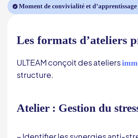
Moment de convivialité et d’apprentissage 
Les formats d’ateliers
ULTEAM conçoit des ateliers
imme
structure.
Atelier : Gestion du stress
– Identifier les synergies anti-str