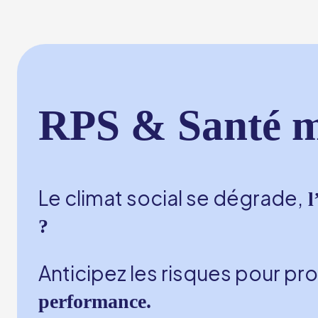
RPS & Santé me
Le climat social se dégrade,
l
?
Anticipez les risques pour pr
performance.